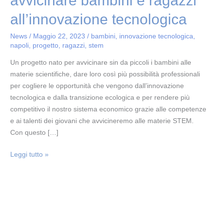
avvicinare bambini e ragazzi
all’innovazione
tecnologica
all’innovazione tecnologica
News
/
Maggio 22, 2023
/
bambini
,
innovazione tecnologica
,
napoli
,
progetto
,
ragazzi
,
stem
Un progetto nato per avvicinare sin da piccoli i bambini alle
materie scientifiche, dare loro così più possibilità professionali
per cogliere le opportunità che vengono dall’innovazione
tecnologica e dalla transizione ecologica e per rendere più
competitivo il nostro sistema economico grazie alle competenze
e ai talenti dei giovani che avvicineremo alle materie STEM.
Con questo […]
Leggi tutto »