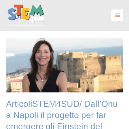
Vai
al
onu
contenuto
ArticoliSTEM4SUD/
Dall’Onu
a
Napoli
il
progetto
per
far
emergere
ArticoliSTEM4SUD/ Dall’Onu
gli
Einstein
a Napoli il progetto per far
del
SudArticoli
emergere gli Einstein del