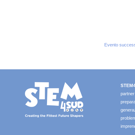
Evento succes
STEM
partner
prepara
generazi
problem
imprendi