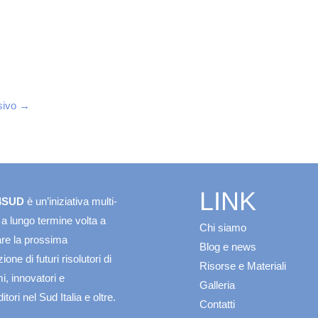
sivo
→
LINK
4SUD
è un’iniziativa multi-
 a lungo termine volta a
Chi siamo
re la prossima
Blog e news
one di futuri risolutori di
Risorse e Materiali
i, innovatori e
Galleria
tori nel Sud Italia e oltre.
Contatti