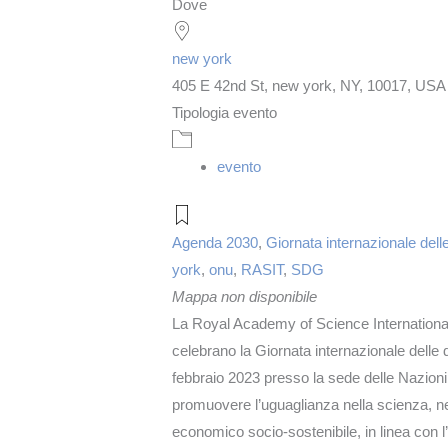
Dove
Download ICS
Google Calendar
iCalendar
Office 365
Outloo
new york
405 E 42nd St, new york, NY, 10017, USA
Tipologia evento
evento
Agenda 2030
,
Giornata internazionale dell
york
,
onu
,
RASIT
,
SDG
Mappa non disponibile
La Royal Academy of Science International
celebrano la Giornata internazionale delle
febbraio 2023 presso la sede delle Nazion
promuovere l’uguaglianza nella scienza, ne
economico socio-sostenibile, in linea con 