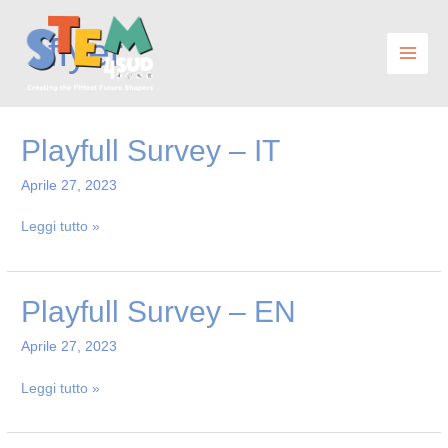
Vai
al
flyer
contenuto
Playfull
Playfull Survey – IT
Survey
Aprile 27, 2023
–
IT
Leggi tutto »
Playfull
Playfull Survey – EN
Survey
Aprile 27, 2023
–
EN
Leggi tutto »