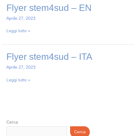
Flyer
Flyer stem4sud – EN
stem4sud
Aprile 27, 2023
–
EN
Leggi tutto »
Flyer
Flyer stem4sud – ITA
stem4sud
Aprile 27, 2023
–
ITA
Leggi tutto »
Cerca
Cerca