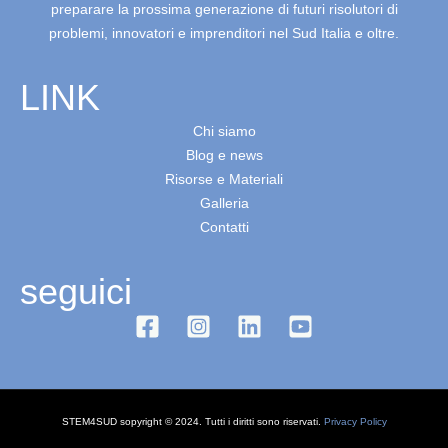
preparare la prossima generazione di futuri risolutori di
problemi, innovatori e imprenditori nel Sud Italia e oltre.
LINK
Chi siamo
Blog e news
Risorse e Materiali
Galleria
Contatti
seguici
STEM4SUD sopyright © 2024. Tutti i diritti sono riservati.
Privacy Policy